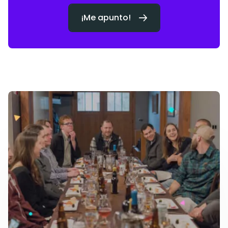
este
campo
¡Me apunto!
vacío.