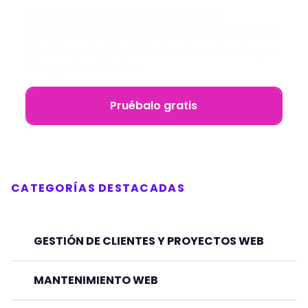
Modular DS te ayuda a centralizar y
automatizar el mantenimiento de tus webs de
WordPress. Y si algo falla, te avisa antes de que
lo hagan tus clientes.
Pruébalo gratis
CATEGORÍAS DESTACADAS
GESTIÓN DE CLIENTES Y PROYECTOS WEB
MANTENIMIENTO WEB