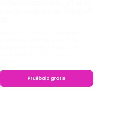
actualizaciones… ¿Y si se
cae la web de un cliente?
😱
Modular DS te ayuda a centralizar y
automatizar el mantenimiento de tus
webs de WordPress. Y si algo falla, te
avisa antes de que lo hagan tus
clientes.
Pruébalo gratis