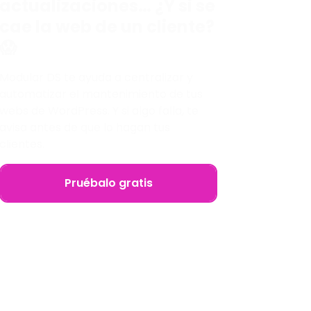
actualizaciones… ¿Y si se
cae la web de un cliente?
😱
Modular DS te ayuda a centralizar y
automatizar el mantenimiento de tus
webs de WordPress. Y si algo falla, te
avisa antes de que lo hagan tus
clientes.
Pruébalo gratis