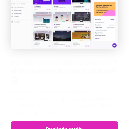
Backups, actualizaciones… ¿Y
si se cae la web de un cliente?
😱
Modular DS te ayuda a centralizar y
automatizar el mantenimiento de tus webs de
WordPress. Y si algo falla, te avisa antes de que
lo hagan tus clientes.
Pruébalo gratis