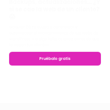
Backups, actualizaciones… ¿Y
si se cae la web de un cliente?
😱
Modular DS te ayuda a centralizar y
automatizar el mantenimiento de tus webs de
WordPress. Y si algo falla, te avisa antes de que
lo hagan tus clientes.
Pruébalo gratis