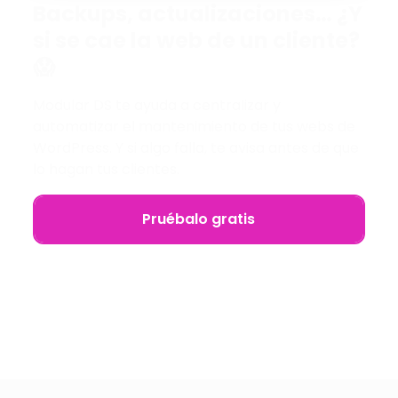
Backups, actualizaciones… ¿Y
si se cae la web de un cliente?
😱
Modular DS te ayuda a centralizar y
automatizar el mantenimiento de tus webs de
WordPress. Y si algo falla, te avisa antes de que
lo hagan tus clientes.
Pruébalo gratis