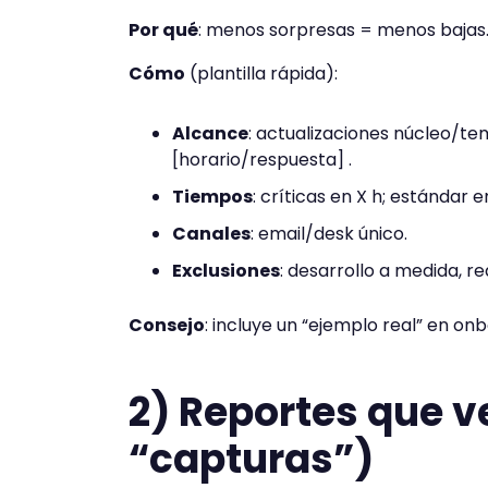
Por qué
: menos sorpresas = menos bajas
Cómo
(plantilla rápida):
Alcance
: actualizaciones núcleo/te
[horario/respuesta] .
Tiempos
: críticas en X h; estándar en
Canales
: email/desk único.
Exclusiones
: desarrollo a medida, r
Consejo
: incluye un “ejemplo real” en onb
2) Reportes que 
“capturas”)