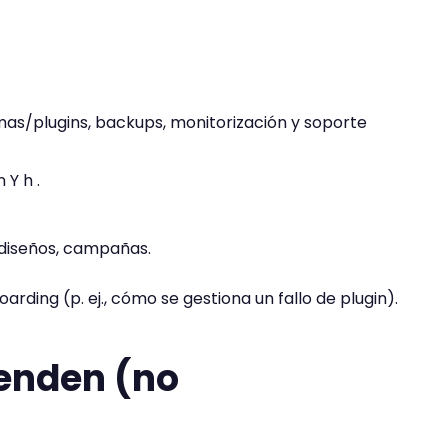
.
mas/plugins, backups, monitorización y soporte
 Y h .
ediseños, campañas.
oarding (p. ej., cómo se gestiona un fallo de plugin).
venden (no