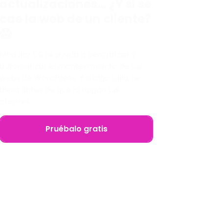
actualizaciones… ¿Y si se
cae la web de un cliente?
😱
Modular DS te ayuda a centralizar y
automatizar el mantenimiento de tus
webs de WordPress. Y si algo falla, te
avisa antes de que lo hagan tus
clientes.
Pruébalo gratis