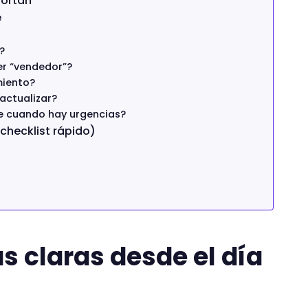
portan
e
?
er “vendedor”?
miento?
actualizar?
ce cuando hay urgencias?
checklist rápido)
as claras desde el día