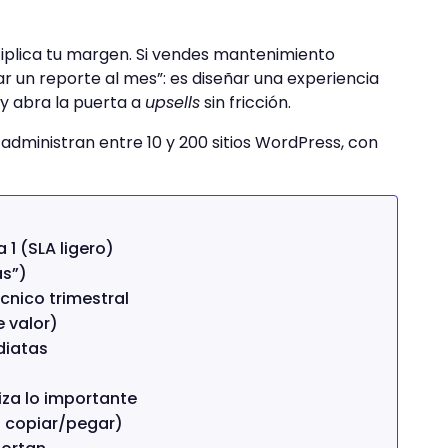
tiplica tu margen. Si vendes mantenimiento
ar un reporte al mes”: es diseñar una experiencia
 y abra la puerta a
upsells
sin fricción.
dministran entre 10 y 200 sitios WordPress, con
 1 (SLA ligero)
as”)
écnico trimestral
e valor)
diatas
iza lo importante
ra copiar/pegar)