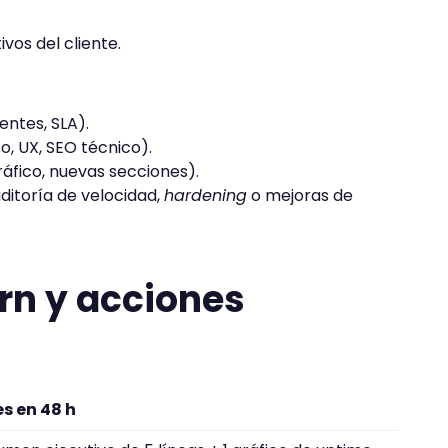
vos del cliente.
entes, SLA).
, UX, SEO técnico).
áfico, nuevas secciones).
auditoría de velocidad,
hardening
o mejoras de
rn y acciones
s en 48 h