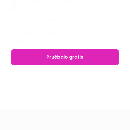
😱
Modular DS te ayuda a centralizar y
automatizar el mantenimiento de tus webs de
WordPress. Y si algo falla, te avisa antes de que
lo hagan tus clientes.
Pruébalo gratis