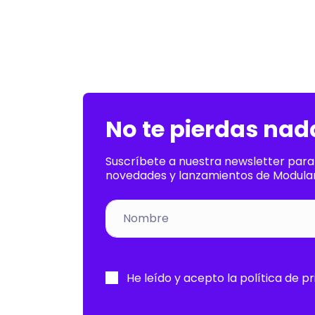
No te pierdas nad
Suscríbete a nuestra newsletter para
novedades y lanzamientos de Modular
Por
favor,
He leído y acepto la
política de p
deja
este
campo