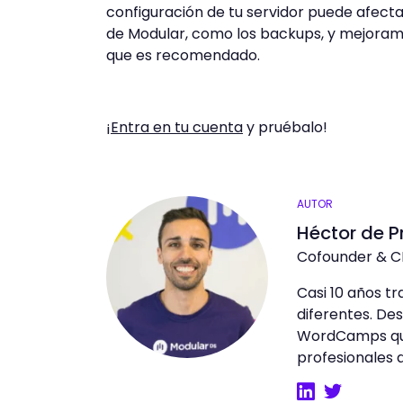
configuración de tu servidor puede afect
de Modular, como los backups, y mejoramos
que es recomendado.
¡Entra en tu cuenta
y pruébalo!
AUTOR
Héctor de 
Cofounder & C
Casi 10 años t
diferentes. Des
WordCamps que
profesionales 
LinkedIn
Twitter