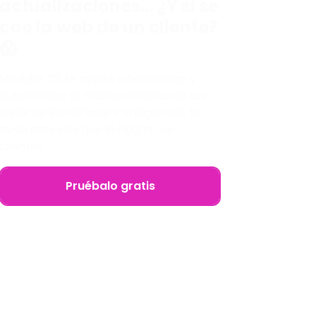
actualizaciones… ¿Y si se
cae la web de un cliente?
😱
Modular DS te ayuda a centralizar y
automatizar el mantenimiento de tus
webs de WordPress. Y si algo falla, te
avisa antes de que lo hagan tus
clientes.
Pruébalo gratis