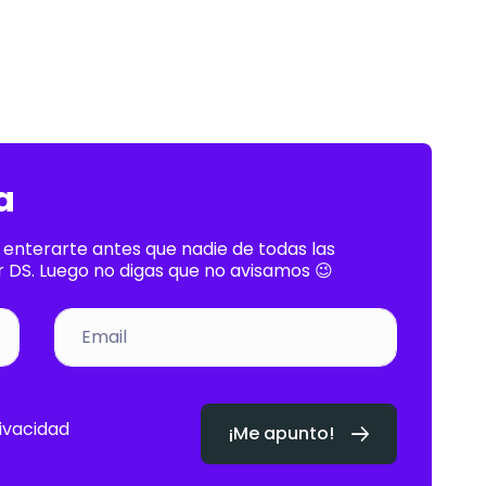
a
 enterarte antes que nadie de todas las
 DS. Luego no digas que no avisamos 😉
rivacidad
¡Me apunto!