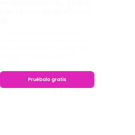
actualizaciones… ¿Y si se
cae la web de un cliente?
😱
Modular DS te ayuda a centralizar y
automatizar el mantenimiento de tus
webs de WordPress. Y si algo falla, te
avisa antes de que lo hagan tus
clientes.
Pruébalo gratis