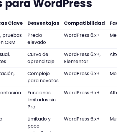
s para WordPress
cas Clave
Desventajas
Compatibilidad
Facilida
, pruebas
Precio
WordPress 6.x+
Media
ión CRM
elevado
sual,
Curva de
WordPress 6.x+,
Alta
tes
aprendizaje
Elementor
zación,
Complejo
WordPress 6.x+
Media
para novatos
mentación
Funciones
WordPress 6.x+
Alta
limitadas sin
Pro
no
Limitado y
WordPress 6.x+
Muy fácil
poco