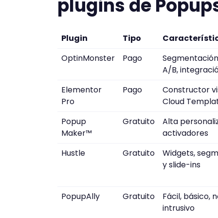
plugins de Popup
Plugin
Tipo
Característi
OptinMonster
Pago
Segmentación
A/B, integrac
Elementor
Pago
Constructor vi
Pro
Cloud Templa
Popup
Gratuito
Alta personali
Maker™
activadores
Hustle
Gratuito
Widgets, seg
y slide-ins
PopupAlly
Gratuito
Fácil, básico, 
intrusivo