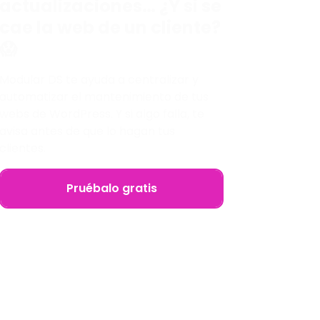
actualizaciones… ¿Y si se
cae la web de un cliente?
😱
Modular DS te ayuda a centralizar y
automatizar el mantenimiento de tus
webs de WordPress. Y si algo falla, te
avisa antes de que lo hagan tus
clientes.
Pruébalo gratis