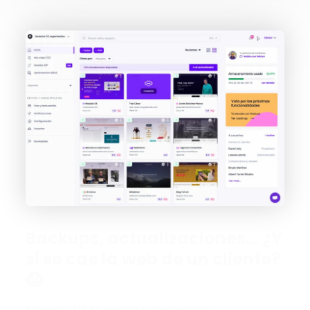
Backups, actualizaciones… ¿Y
si se cae la web de un cliente?
😱
Modular DS te ayuda a centralizar y