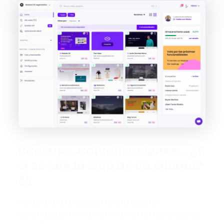
Backups, actualizaciones… ¿Y
si se cae la web de un cliente?
😱
Modular DS te ayuda a centralizar y
automatizar el mantenimiento de tus webs de