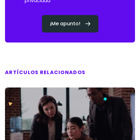
privacidad
deja
este
campo
¡Me apunto!
vacío.
ARTÍCULOS RELACIONADOS