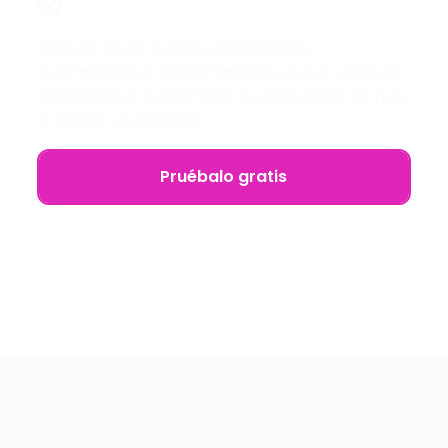
😱
Modular DS te ayuda a centralizar y
automatizar el mantenimiento de tus webs de
WordPress. Y si algo falla, te avisa antes de que
lo hagan tus clientes.
Pruébalo gratis