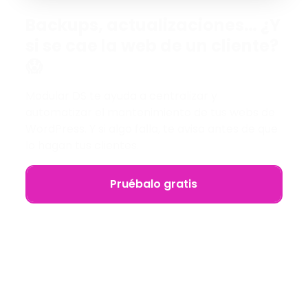
Backups, actualizaciones… ¿Y
si se cae la web de un cliente?
😱
Modular DS te ayuda a centralizar y
automatizar el mantenimiento de tus webs de
WordPress. Y si algo falla, te avisa antes de que
lo hagan tus clientes.
Pruébalo gratis