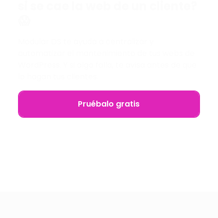
si se cae la web de un cliente?
😱
Modular DS te ayuda a centralizar y
automatizar el mantenimiento de tus webs de
WordPress. Y si algo falla, te avisa antes de que
lo hagan tus clientes.
Pruébalo gratis