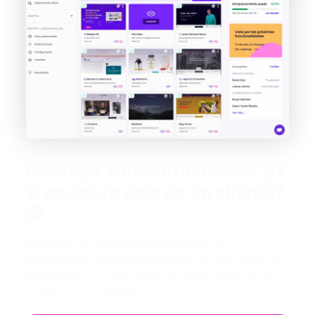
Backups, actualizaciones… ¿Y
si se cae la web de un cliente?
😱
Modular DS te ayuda a centralizar y
automatizar el mantenimiento de tus webs de
WordPress. Y si algo falla, te avisa antes de que
lo hagan tus clientes.