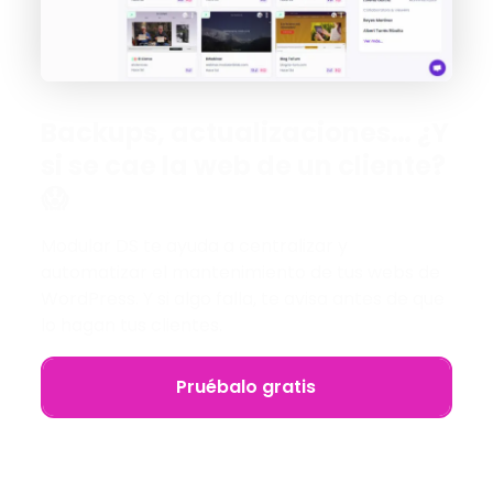
Backups, actualizaciones… ¿Y
si se cae la web de un cliente?
😱
Modular DS te ayuda a centralizar y
automatizar el mantenimiento de tus webs de
WordPress. Y si algo falla, te avisa antes de que
lo hagan tus clientes.
Pruébalo gratis