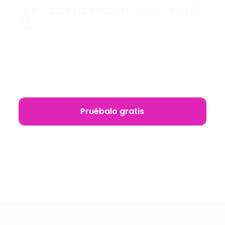
si se cae la web de un cliente?
😱
Modular DS te ayuda a centralizar y
automatizar el mantenimiento de tus webs de
WordPress. Y si algo falla, te avisa antes de que
lo hagan tus clientes.
Pruébalo gratis