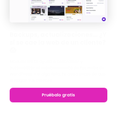
Backups, actualizaciones… ¿Y
si se cae la web de un cliente?
😱
Modular DS te ayuda a centralizar y
automatizar el mantenimiento de tus webs de
WordPress. Y si algo falla, te avisa antes de que
lo hagan tus clientes.
Pruébalo gratis