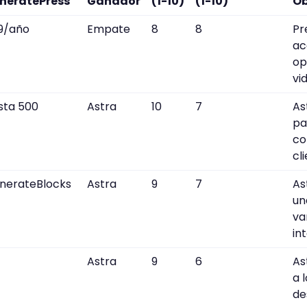
neratePress
Ganador
(1-10)
(1-10)
Ob
9/año
Empate
8
8
Pr
ac
op
vid
sta 500
Astra
10
7
As
pa
co
cl
nerateBlocks
Astra
9
7
As
un
va
in
Astra
9
6
As
a 
de