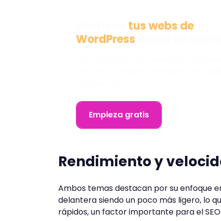
Gestiona
tus webs de
WordPress
desde un solo 
Ahorra tiempo y convierte el manten
web en un negocio rentable y escala
Modular DS.
Empieza gratis
Rendimiento y veloci
Ambos temas destacan por su enfoque en
delantera siendo un poco más ligero, lo 
rápidos, un factor importante para el SEO 