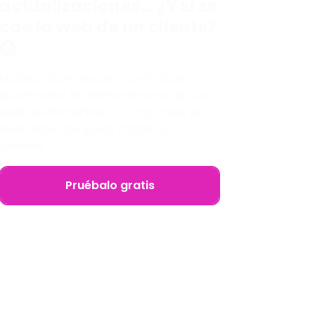
actualizaciones… ¿Y si se
cae la web de un cliente?
😱
Modular DS te ayuda a centralizar y
automatizar el mantenimiento de tus
webs de WordPress. Y si algo falla, te
avisa antes de que lo hagan tus
clientes.
Pruébalo gratis