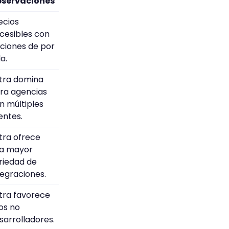
servaciones
ecios
cesibles con
ciones de por
a.
tra domina
ra agencias
n múltiples
ientes.
tra ofrece
a mayor
riedad de
tegraciones.
tra favorece
los no
sarrolladores.