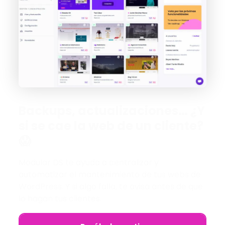
Backups, actualizaciones… ¿Y
si se cae la web de un cliente?
😱
Modular DS te ayuda a centralizar y
automatizar el mantenimiento de tus webs de
WordPress. Y si algo falla, te avisa antes de que
lo hagan tus clientes.