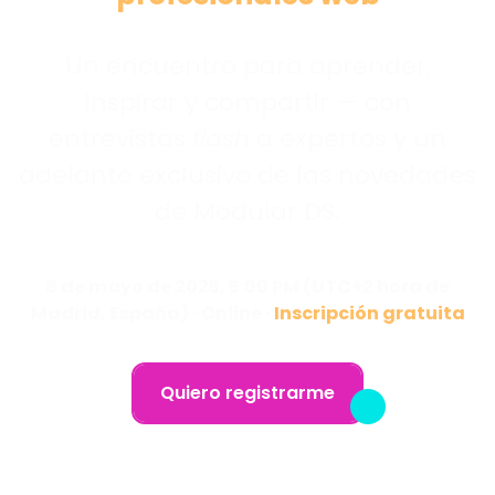
Un encuentro para aprender,
inspirar y compartir — con
entrevistas
flash
a expertos y un
adelanto exclusivo de las novedades
de Modular DS.
8 de mayo de 2025, 5:00 PM (UTC+2 hora de
Madrid, España) · Online ·
Inscripción gratuita
Quiero registrarme