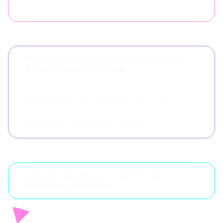
clientes.
Presentación exclusiva de Modular DS
2.0 con Héctor de Prada
Entérate de todos los detalles del
lanzamiento más ambicioso en el que
hemos trabajado hasta ahora y qué puedes
esperar de esta nueva versión.
Cierre, preguntas y sorpresas para
todos los asistentes