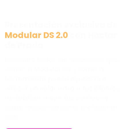
Presentación exclusiva de
Modular DS 2.0
con Héctor
de Prada
Descubre todas las novedades que
vienen a Modular DS y cómo la
herramienta puede ayudarte a
ofrecer un valor extra a tus clientes,
rentabilizar mejor tus servicios y
seguir creciendo como profesional
web.