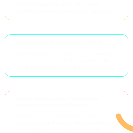
poner en riesgo tus sitios web (y qué
deberías tener en cuenta para evitarlos).
SEO para WordPress con Lucía Rico
Claves para mejorar el posicionamiento y la
reputación online de tus proyectos (o los de
tus clientes) en la era de la IA.
Gestión de proyectos web de alto
impacto con Yannick García
Descubre cómo gestionar mejor tus
proyectos WordPress: desde la estrategia y
el branding hasta la relación con tus